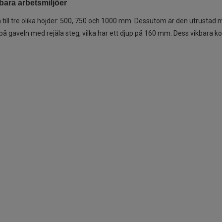
sbara arbetsmiljöer
ill tre olika höjder: 500, 750 och 1000 mm. Dessutom är den utrustad m
 på gaveln med rejäla steg, vilka har ett djup på 160 mm. Dess vikbara 