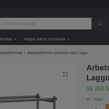
h bockar
Vagnar, kärror och hissar
etsplattformar
Arbetsplattform, justerbar höjd, Laggo
Arbets
Lagg
16 250 
I lager