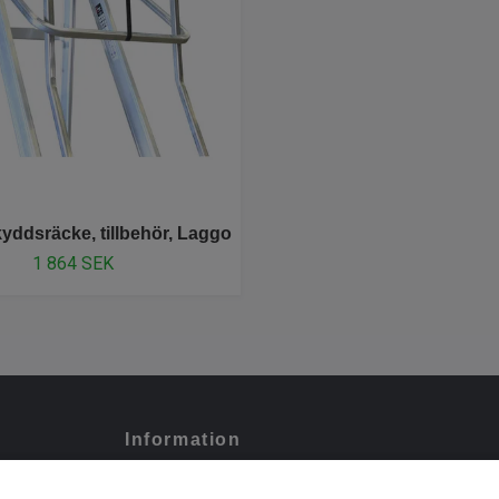
kyddsräcke, tillbehör, Laggo
1 864 SEK
Information
Köpevillkor