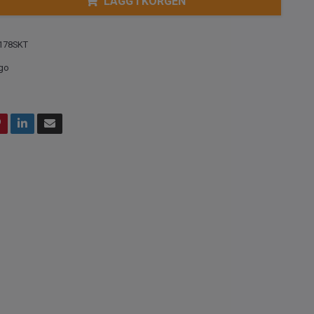
LÄGG I KORGEN
178SKT
go