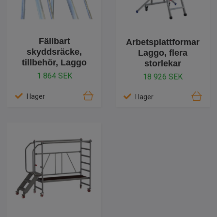
Fällbart
Arbetsplattformar
skyddsräcke,
Laggo, flera
tillbehör, Laggo
storlekar
1 864 SEK
18 926 SEK
I lager
I lager