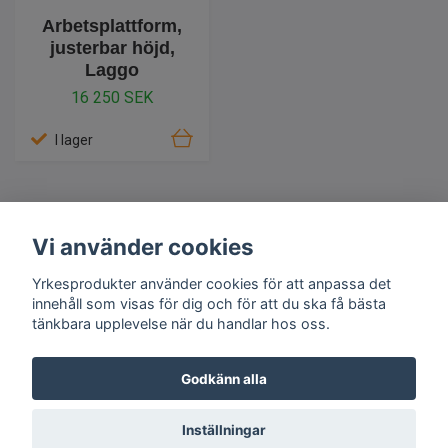
Arbetsplattform,
justerbar höjd,
Laggo
16 250 SEK
I lager
Vi använder cookies
Yrkesprodukter använder cookies för att anpassa det
Information
innehåll som visas för dig och för att du ska få bästa
tänkbara upplevelse när du handlar hos oss.
Godkänn alla
© 2026 Yrkesprodukter
Inställningar