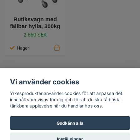
Butiksvagn med
fällbar hylla, 300kg
2 650 SEK
I lager
Vi använder cookies
Yrkesprodukter använder cookies för att anpassa det
Information
innehåll som visas för dig och för att du ska få bästa
tänkbara upplevelse när du handlar hos oss.
Godkänn alla
© 2026 Yrkesprodukter
Inställningar